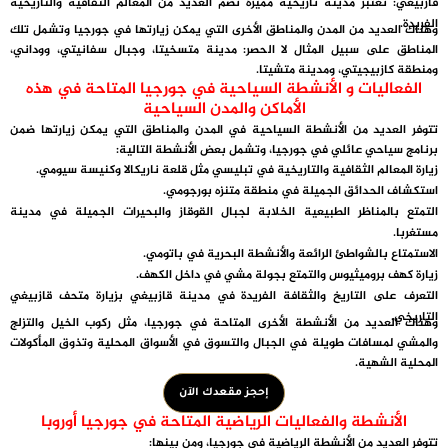
قازبيغي
: تعتبر مدينة تاريخية مميزة تضم العديد من المعالم الثقافية والتاريخية
الفريدة.
وهناك العديد من المدن والمناطق الأخرى التي يمكن زيارتها في جورجيا وتشمل تلك
المناطق على سبيل المثال لا الحصر: مدينة متسخيتا، وجبال سفانيتي، ووداني،
ومنطقة كازبيجيتي، ومدينة متشيتا.
الفعاليات و الأنشطة السياحية في جورجيا المتاحة في هذه
الأماكن والمدن السياحية
تتوفر العديد من الأنشطة السياحية في المدن والمناطق التي يمكن زيارتها ضمن
برنامج سياحي عائلي في جورجيا، وتشمل بعض الأنشطة التالية:
زيارة المعالم الثقافية والتاريخية في تبليسي مثل قلعة ناريكالا وكنيسة سيومي.
استكشاف الحدائق الجميلة في منطقة متنزه بورجومي.
التمتع بالمناظر الطبيعية الخلابة لجبال القوقاز والبحيرات الجميلة في مدينة
مستغربا.
الاستمتاع بالشواطئ الرائعة والأنشطة البحرية في باتومي.
زيارة كهف بروميثيوس والتمتع بجولة مشي في داخل الكهف.
التعرف على التاريخ والثقافة الفريدة في مدينة قازبيغي بزيارة متحف قازبيغي
التاريخي.
وهناك العديد من الأنشطة الأخرى المتاحة في جورجيا، مثل ركوب الخيل والتزلج
والمشي لمسافات طويلة في الجبال والتسوق في الأسواق المحلية وتذوق المأكولات
المحلية الشهية.
إحجز مقعدك الآن
الأنشطة والفعاليات الرياضية المتاحة في جورجيا أوروبا
تتوفر العديد من الأنشطة الرياضية في جورجيا، ومن بينها: