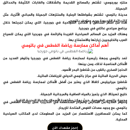
منتزه بورجومي
: تشتهر بالمصانع القديمة والشلالات والغابات الكثيفة والحدائق
الجميلة.
مدينة باتومي
: تشتهر بشواطئها الرملية والمنتزهات الجميلة والمباني الأثرية، مثل
كاتدرائية القديسة مريم ومتحف باتومي.
هذه من اشهر المناطق و الأماكن السياحية في جورجيا، التي يمكن تجربتها خلال
برنامج سياحي عائلي في جورجيا.
وهناك المزيد من المعالم السياحية الفريدة والرائعة في جورجيا التي يمكن للسياح
العرب والخليجيين زيارتها والاستمتاع بها.
أهم أماكن ممارسة رياضة الغطس في باتومي
تعد باتومي وجهة رئيسية لممارسة رياضة الغطس في جورجيا وتتوفر العديد من
الأماكن المناسبة لذلك، ومن بينها:
الحاجز الصخري بالقرب من شاطئ البحر الأسود.
حوض الحرية المائية في مركز باتومي الدولي للرياضات المائية.
شاطئ ميرابيليس كافالا الذي يعتبر من أفضل الأماكن لممارسة رياضة الغطس في
باتومي.
خليج تسيتالا، الذي يتميز بالمياه الصافية والمرجانية الجميلة.
محمية باتومي الطبيعية، حيث يمكن مشاهدة الأسماك والحياة البحرية النادرة.
وتتوفر العديد من المدارس والمراكز المتخصصة في التدريب على رياضة الغطس في
باتومي، مع وجود معدات الغوص المتاحة للإيجار.
كما يمكن للمسافرين الاستفسار عن المزيد من المعلومات لدى المكاتب السياحية
المحلية.
إحجز مقعدك الآن