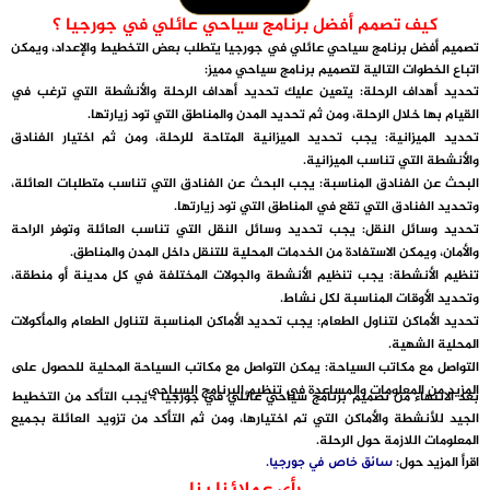
كيف تصمم أفضل برنامج سياحي عائلي في جورجيا ؟
تصميم أفضل برنامج سياحي عائلي في جورجيا يتطلب بعض التخطيط والإعداد، ويمكن
اتباع الخطوات التالية لتصميم برنامج سياحي مميز:
تحديد أهداف الرحلة
: يتعين عليك تحديد أهداف الرحلة والأنشطة التي ترغب في
القيام بها خلال الرحلة، ومن ثم تحديد المدن والمناطق التي تود زيارتها.
تحديد الميزانية
: يجب تحديد الميزانية المتاحة للرحلة، ومن ثم اختيار الفنادق
والأنشطة التي تناسب الميزانية.
البحث عن الفنادق المناسبة
: يجب البحث عن الفنادق التي تناسب متطلبات العائلة،
وتحديد الفنادق التي تقع في المناطق التي تود زيارتها.
تحديد وسائل النقل
: يجب تحديد وسائل النقل التي تناسب العائلة وتوفر الراحة
والأمان، ويمكن الاستفادة من الخدمات المحلية للتنقل داخل المدن والمناطق.
تنظيم الأنشطة
: يجب تنظيم الأنشطة والجولات المختلفة في كل مدينة أو منطقة،
وتحديد الأوقات المناسبة لكل نشاط.
تحديد الأماكن لتناول الطعام
: يجب تحديد الأماكن المناسبة لتناول الطعام والمأكولات
المحلية الشهية.
التواصل مع مكاتب السياحة
: يمكن التواصل مع مكاتب السياحة المحلية للحصول على
المزيد من المعلومات والمساعدة في تنظيم البرنامج السياحي.
بعد الانتهاء من تصميم برنامج سياحي عائلي في جورجيا ، يجب التأكد من التخطيط
الجيد للأنشطة والأماكن التي تم اختيارها، ومن ثم التأكد من تزويد العائلة بجميع
المعلومات اللازمة حول الرحلة.
اقرأ المزيد حول:
.
سائق خاص في جورجيا
رأي عملائنا بنا