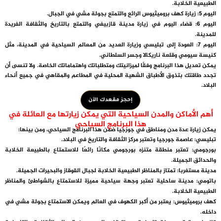
الطبيعية الخلابة.
اليوم 5: زيارة كهف بروميثيوس الرائع والتمتع بجولة مشي في الجبال.
اليوم 6: قضاء اليوم في زيارة مدينة قازبيغي والتمتع بالتاريخ والثقافة الفريدة
للمدينة.
اليوم 7: العودة إلى تبليسي وزيارة العديد من المعالم السياحية في المدينة، مثل
كنيسة سيومي وقلعة ناريكالا وجسر السلطاني.
يمكن تعديل هذا البرنامج وفقًا لميزانيتك ومتطلباتك واهتماماتك الخاصة. ولا تنسى أن
تجدد طاقتك بتذوق الأطباق الشهية المحلية في المطاعم والمقاهي في جميع أنحاء
البلاد.
إحجز مقعدك الآن
أهم الأماكن والمدن السياحية التي يمكن زيارتها مع العائلة في
هذا البرنامج السياحي
يمكن زيارة عدة مدن ومناطق في جورجيا ضمن هذا البرنامج السياحي، ومن بينها:
تبليسي
: عاصمة جورجيا وتعتبر مركز الثقافة والتاريخ في البلاد.
بورجومي
: تعتبر منطقة متنزه بورجومي مكانًا رائعًا للاستمتاع بالطبيعة الخلابة
والحدائق الجميلة.
مدينة مستغربا
: تمتاز بالمناظر الطبيعية الخلابة لجبال القوقاز والبحيرات الجميلة.
باتومي
: مدينة ساحلية تعتبر وجهة سياحية مميزة للاستمتاع بالشواطئ والمناظر
الطبيعية الخلابة.
كهف بروميثيوس
: يعتبر من أكبر الكهوف في العالم ويمكن الاستمتاع بجولة مشي في
داخله.