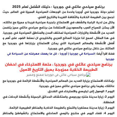
برنامج سياحي عائلي في جورجيا : دليلك الشامل لعام 2025
تعتبر دولة جورجيا في أوروبا واحدة من الوجهات السياحية المميزة في العالم، حيث
تجمع بين الطبيعة الخلابة والثقافة الفريدة والتاريخ الغني.
ولكل من لدية الرغبة والشغف في الاستمتاع بتجربة سياحية فريدة و مميزة مع عائلته،
الآن يمكن للسياح العرب والسعوديين الاستفادة من برنامج سياحي عائلي مميز يتضمن
العديد من الأنشطة والزيارات السياحية لمختلف المدن والمناطق السياحية في جورجيا.
في هذا المقال، اسمح لنا عزيزنا السائح العربي والخليجي ان نسلط الضوء على أهم و
أفضل الأنشطة والمعالم السياحية التي يمكن الاستمتاع بزيارتها في جورجيا مع
العائلة، من خلال برنامج سياحي عائلي في جورجيا.
فضلا اقرا أيضا:
السياحة في جورجيا | أوروبا – كل ما يهمك معرفته عن السياحة في
جورجيا
برنامج سياحي عائلي في جورجيا ، متعة الاسترخاء في احضان
الطبيعة الخلابة ممزوجة بعبق التاريخ الاصيل
بإمكانك الاستمتاع بزيارة العديد من المعالم السياحية والأنشطة الرائعة في جورجيا مع
عائلتك، وفيما يلي برنامج سياحي عائلي مميز في جورجيا:
اليوم 1: الوصول إلى تبليسي والاسترخاء في الفندق.
اليوم 2: زيارة مدينة متنزه بورجومي واستكشاف الحدائق الجميلة وأنشطة الرحلات في
المنطقة.
اليوم 3: زيارة مدينة مستغربا والتمتع بالطبيعة الخلابة والمناظر الطبيعية الرائعة.
اليوم 4: قضاء اليوم في منتجع باتومي الساحلي والاستمتاع بالشواطئ والمناظر