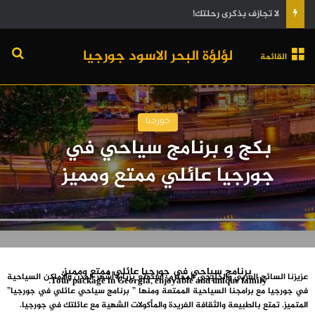
من المطار إلى المطار: دليلك الشامل لاستكشاف جورجيا
لؤلؤة البحر الاسود جورجيا
القائمة
جورجيا
بكج و برنامج سياحي في
جورجيا عائلي ممتع ومميز
برنامج سياحي في جورجيا عائلي ممتع ومميز
عزيزنا السائح العربي والخليجي المحترم، استمتع بزيارة أشهر المدن والأماكن السياحية
Tour package in Georgia, enjoyable and unique family.
في جورجيا مع برامجنا السياحية الممتعة ومنها ” برنامج سياحي عائلي في جورجيا”
المتميز. تمتع بالطبيعة والثقافة الفريدة والمأكولات الشهية مع عائلتك في جورجيا.