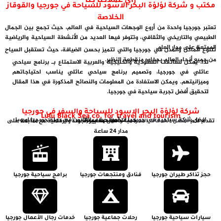
مكتب و شركة لؤلؤة البحر الاسود للسياحة في جورجيا والقوقاز
الخلاصة
تعتبر جورجيا واحدة من أروع الوجهات السياحية في العالم، حيث تجمع بين الجمال
الطبيعي والتاريخي والثقافي، وتتوفر فيها العديد من الأنشطة السياحية والرياضية
الممتعة على مدار العام.
تتنوع الأماكن والمدن في جورجيا والتي تتميز بحسن الضيافة، حيث تستقبل السياح
من جميع أنحاء العالم بحفاوه منقطعة النظير.
لذا، يمكن للعائلات السعودية والخليجية والعربية الاستمتاع بـ برنامج سياحي
عائلي في جورجيا، وتصميم برنامج سياحي عائلي يناسب احتياجاتهم
وميزانيتهم. ويمكن الاستفادة من المعلومات والنصائح المذكورة في هذا المقال
لتحقيق أفضل تجربة سياحية في جورجيا.
شركة لؤلؤة البحر الاسود للسياحة والسفر في جورجيا
Lulu Black Sea co. for travel and tourism
افضل شركة سياحية في جورجيا مرخّصة حسب القانون في دولة جورجيا اوروبا
خدمات سياحية مميزة
تقدم لكم
بأعلى معايير الجودة والرفاهية مع متابعة على
أفضل الخدمات السياحية
مدار 24 ساعة
حجز تذاكر طيران جورجيا
فنادق ومنتجعات جورجيا
برامج سياحية جورجيا
سيارات سياحية جورجيا
رحلات جماعية جورجيا
خدمات رجال الأعمال جورجيا