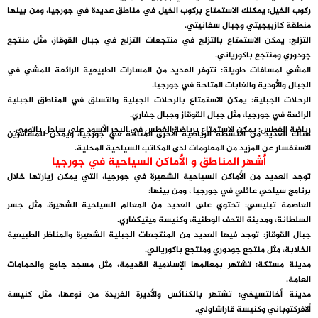
ركوب الخيل
: يمكنك الاستمتاع بركوب الخيل في مناطق عديدة في جورجيا، ومن بينها
منطقة كازبيجيتي وجبال سفانيتي.
التزلج
: يمكن الاستمتاع بالتزلج في منتجعات التزلج في جبال القوقاز، مثل منتجع
جودوري ومنتجع باكورياني.
المشي لمسافات طويلة
: تتوفر العديد من المسارات الطبيعية الرائعة للمشي في
الجبال والأودية والغابات المتاحة في جورجيا.
الرحلات الجبلية
: يمكن الاستمتاع بالرحلات الجبلية والتسلق في المناطق الجبلية
الرائعة في جورجيا، مثل جبال القوقاز وجبال جفاري.
رياضة الغطس
: يمكن الاستمتاع برياضة الغطس في البحر الأسود على ساحل باتومي.
هناك العديد من الأنشطة الرياضية الأخرى المتاحة في جورجيا، ويمكن للمسافرين
الاستفسار عن المزيد من المعلومات لدى المكاتب السياحية المحلية.
أشهر المناطق و الأماكن السياحية في جورجيا
توجد العديد من الأماكن السياحية الشهيرة في جورجيا، التي يمكن زيارتها خلال
برنامج سياحي عائلي في جورجيا ، ومن بينها:
العاصمة تبليسي
: تحتوي على العديد من المعالم السياحية الشهيرة، مثل جسر
السلطانة، ومدينة التحف الوطنية، وكنيسة ميتيكفاري.
جبال القوقاز
: توجد فيها العديد من المنتجعات الجبلية الشهيرة والمناظر الطبيعية
الخلابة، مثل منتجع جودوري ومنتجع باكورياني.
مدينة مستكة
: تشتهر بمعالمها الإسلامية القديمة، مثل مسجد جامع والحمامات
العامة.
مدينة أخالتسيخي
: تشتهر بالكنائس والأديرة الفريدة من نوعها، مثل كنيسة
ألافركتوباني وكنيسة قاراشاولي.