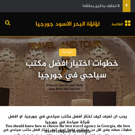
من المطار إلى المطار: دليلك الشامل لاستكشاف جورجيا
لؤلؤة البحر الاسود جورجيا
القائمة
جورجيا
خطوات اختيار افضل مكتب
سياحي في جورجيا
يجب ان تعرف كيف تختار افضل مكتب سياحي في جورجيا، او افضل
شركة سياحة في جورجيا
You should know how to choose the best travel agency in Georgia, the best
خطوات سهله وفي اقل من دقيقتين فقط! اعرف كيف تختار افضل مكتب سياحي في
travel company in Georgia