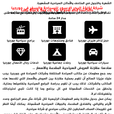
الشهية والتجول في المتاحف والأماكن السياحية المشهورة.
شركة لؤلؤة البحر الاسود للسياحة والسفر في جورجيا
Lulu Black Sea co. for travel and tourism
افضل شركة سياحية في جورجيا مرخّصة حسب القانون في دولة جورجيا اوروبا
خدمات سياحية مميزة
تقدم لكم
بأعلى معايير الجودة والرفاهية مع متابعة على
أفضل الخدمات السياحية
مدار 24 ساعة
حجز تذاكر طيران جورجيا
فنادق ومنتجعات جورجيا
برامج سياحية جورجيا
سيارات سياحية جورجيا
رحلات جماعية جورجيا
خدمات رجال الأعمال جورجيا
سادسا: مقارنة العروض السياحية المقدمة والاسعار …
بعد جمع معلومات عن مكاتب السياحة المختلفة وشركات السياحة في جورجيا، يجب
عليك عزيزنا السائح أن تقوم بعملية مقارنة بين العروض والأسعار التي تقدمها هذه
المكاتب والشركات. لذلك يجب ان تقوم بدراسة البرامج السياحية وتفاصيلها بعناية،
وتحقق من الخدمات المشمولة في كل برنامج وما إذا كانت تلبي احتياجاتك
وتفضيلاتك ام لا.
يمكن عمل جدول مقارنة يضم المعلومات الرئيسية لكل شركة، مثل سعر البرنامج، وعدد
الأيام والليالي، والفنادق المقدمة، والجولات السياحية المشمولة. يمكنك أيضًا النظر
في تقييمات العملاء السابقين لكل مكتب سياحي او شركة سياحية.