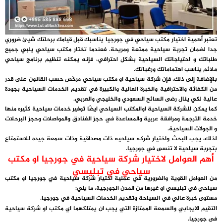
تعتبر أهمية اختيار مكتب سياحي في جورجيا يناسبك قبل قيامك برحلتك شيئ ضروري
جدا لضمان تجربة سياحية ممتعة ومريحة. فعندما تختار مكتب سياحي يلبي جميع
طلباتك و احتياجاتك السياحية بشكل احترافي، فإنه يمكنه تنظيم برنامج سياحي
ملائم يناسب اهتماماتك ورغباتك.
بالإضافة إلى ذلك، فإن شركة سياحية او مكتب سياحي مرخّص حسب القانون على قدر
من الكفائة والاحترافية والخبرة العالية والكبيرة في تقديم الخدمات السياحية بجودة
عالية لكي ينال رضى السائح السعودي والخليجي والعربي.
كما يمكن للشركة السياحية اوالمكتب السياحي ايضًا توفير خدمات سياحية كثيره منها
خدمة الترجمة ومرافقة عربية والمساعدة في حجز الفنادق والمواصلات وحجز البرحلات
و الجولات السياحية.
لذلك، يجب البحث واختيار شركه سياحيه ذات مصداقية وذات سمعة جيده للاستمتاع
بتجربة سياحية لا تنسى في جورجيا.
أهم العوامل لاختيار شركة سياحية في جورجيا او مكتب
سياحي في تبليسي
من العوامل القوية والضرورية في عملية اختيار شركة سياحية في جورجيا او مكتب
سياحي في تبليسي او غيرها من المدن الجورجية، ما يلي:
مستوى خبرة عالي في السياحة وتقديم الخدمات السياحية في جورجيا.
التقيم الايجابي والسمعة الممتازة التي يجب ان يمتلكهما اي مكتب او شركة سياحية
في جورجيا.