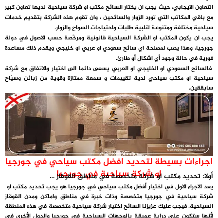
التعاون الايجابي، حيث يجب ان يختار السائح مكتب او شركة سياحية لديها تعاون كبير
مع باقي المكاتب التي تورد الزوار والسائحين ، وان تقوم هذه الشركة بتقديم خدمات
سياحية مختلفة ومتنوعة لتلبية طلبات واحتياجات السواح والزوار.
يجب ان يكون المكتب او الشركة السياحية قانونية ومرخّصة حسب الاصول في دولة
جورجيا، وهذا يصب لمصلحة اي سائح سعودي او عربي او خليجي ويقدم ذلك مساعدة
فورية في حالة وجود أي اشكال أو طارئ.
فالسائح السعودي او الخليجي او العربي يسعى دائما الى اختيار والاتفاق مع شركة
سياحية او مكتب سياحي لدية تقييمات و سمعة ممتازة وقوية من زبائن وسيّاح
سابققين.
اجراءات بسيطة لتحديد افضل مكتب سياحي في جورجيا
او شركة سياحية في جورجيا
أولا: تحديد مكتب او شركة متخصصة في مناطق القوقاز …
يعد الاجراء الاول في اختيار أفضل مكتب سياحي في جورجيا هو يجب تحديد مكتب او
شركة سياحية في جورجيا متخصصة وذات خبرة في مناطق واماكن ومدن القوقاز
السياحية. فيجب عليك عزيزنا السائح اختيار شركة سياحية متخصصة في هذه المنطقة
لأنها ستكون على دراية عميقة بالوجهات السياحية في جورجيا والدول الأخرى في