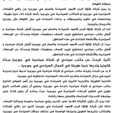
منطقة القوقاز.
ما يميز شركة لؤلؤة البحر الاسود للسياحة والسفر في جورجيا عن باقي الشركات
السياحية في جورجيا او المكاتب السياحية في جورجيا بأنها شركة ذات خبرة طويلة
ومتخصصة في تظيم وترتيبجولات و رحلات السياحة في دول القوقاز مثل جورجيا
وأذربيجان وارمينيا.
كما ان شركة لؤلؤة البحر الاسود للسياحة والسفر في جورجيا أفضل شركة سياحية و
أفضل مكتب سياحي، تستطيع تزويد العملاء بمعلومات دقيقة ومحدثة عن الوجهات
السياحية والأنشطة المتاحة في هذه المناطق.
حيث ان شركة لؤلؤة البحر الاسود للسياحة والسفر في جورجيا أفضل شركة سياحية و
أفضل مكتب سياحي، تستطيع تزويد العملاء بمعلومات دقيقة ومحدثة عن الوجهات
السياحية والأنشطة المتاحة في هذه المناطق.
ثانيا: البحث عن مكتب سياحي او شركة سياحية في جورجيا مرخّة
قانونيا ولديها خبرة طويلة في المجال السياحي في جورجيا …
لا بد من البحث وايجاد مكتب سياحي او شركة سياحية في جورجيا لديها خبرة وتجربة
كبيره في مجال السياحة وتقديم الخدمات السياحية باحترافية في جورجيا.
فالخبرة الطويلة والتجربة الكبيرة في السياحة في جورجيا من أهم العوامل لاختيار
مكتب سياحي او شركة سياحية ناجحة في جورجيا، ينبغي أن يكون للمكتب تاريخ
طويل في تنظيم الرحلات السياحية في جورجيا، حيث يمكنه أن يكون قادرًا على
مواجهة التحديات المحتملة والتعامل معها بكفاءة.
كما يجب أن يكون للشركة القدرة على تقديم برامج سياحية متنوعة ومبتكرة للعملاء،
لذلك فان شركة لؤلؤة البحر الاسود للسياحة في جورجيا تتميز عن باقي لشركات
والمكاتب بتاريخها الطويل وخبرتها الواسعة في مختلف مجالات السياحة في جورجيا،