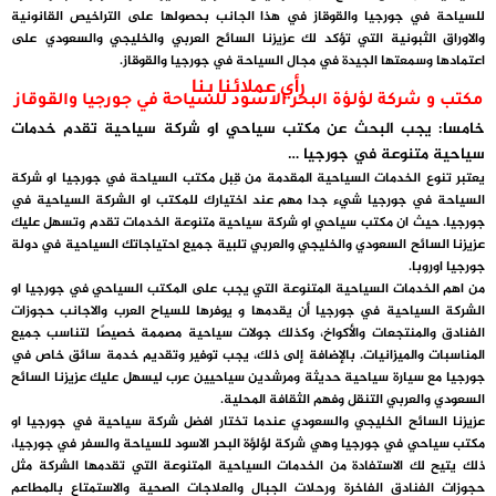
للسياحة في جورجيا والقوقاز في هذا الجانب بحصولها على التراخيص القانونية
والاوراق الثبونية التي تؤكد لك عزيزنا السائح العربي والخليجي والسعودي على
اعتمادها وسمعتها الجيدة في مجال السياحة في جورجيا والقوقاز.
رأي عملائنا بنا
مكتب و شركة لؤلؤة البحر الاسود للسياحة في جورجيا والقوقاز
خامسا: يجب البحث عن مكتب سياحي او شركة سياحية تقدم خدمات
سياحية متنوعة في جورجيا …
يعتبر تنوع الخدمات السياحية المقدمة من قِبل مكتب السياحة في جورجيا او شركة
السياحة في جورجيا شيء جدا مهم عند اختيارك للمكتب او الشركة السياحية في
جورجيا. حيث ان مكتب سياحي او شركة سياحية متنوعة الخدمات تقدم وتسهل عليك
عزيزنا السائح السعودي والخليجي والعربي تلبية جميع احتياجاتك السياحية في دولة
جورجيا اوروبا.
من اهم الخدمات السياحية المتنوعة التي يجب على المكتب السياحي في جورجيا او
الشركة السياحية في جورجيا أن يقدمها و يوفرها للسياح العرب والاجانب حجوزات
الفنادق والمنتجعات والأكواخ، وكذلك جولات سياحية مصممة خصيصًا لتناسب جميع
المناسبات والميزانيات. بالإضافة إلى ذلك، يجب توفير وتقديم خدمة سائق خاص في
جورجيا مع سيارة سياحية حديثة ومرشدين سياحيين عرب ليسهل عليك عزيزنا السائح
السعودي والعربي التنقل وفهم الثقافة المحلية.
عزيزنا السائح الخليجي والسعودي عندما تختار افضل شركة سياحية في جورجيا او
مكتب سياحي في جورجيا وهي شركة لؤلؤة البحر الاسود للسياحة والسفر في جورجيا،
ذلك يتيح لك الاستفادة من الخدمات السياحية المتنوعة التي تقدمها الشركة مثل
حجوزات الفنادق الفاخرة ورحلات الجبال والعلاجات الصحية والاستمتاع بالمطاعم