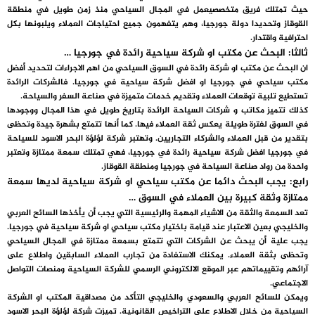
حيث تمتلك فريق متخصصيعمل في المجال السياحي منذ زمن طويل في منطقة
القوقاز وتحديدا دولة جورجيا، وهم يتفهمون جميع احتياجات العملاء ويلبونها بكل
احترافية واقتدار.
ثالثا: البحث عن مكتب او شركة سياحية رائدة في جورجيا …
ان البحث عن مكتب او شركة رائدة في السوق السياحي من اهم الاجراءات لتحديد أفضل
مكتب سياحي في جورجيا او افضل شركة سياحية في جورجيا. فالشركات الرائدة
تستطيع تلبية توقعات العملاء وتقديم خدمات متميزة في صناعة السفر والسياحة.
كذلك تتميز مكاتب و شركات السياحة الرائدة بتاريخ طويل في هذا المجال ووجودها
في السوق لفترة طويلة يعكس ثقة العملاء فيها. كما أنها تتمتع بشهرة جيدة وتحظى
بتقدير من قبل العملاء والشركاء التجاريين. وتهتبر شركة لؤلؤة البحر الاسود للسياحة
في جورجيا افضل شركة سياحية رائدة في جورجيا، فهي تمتلك سمعة ممتازة وتعتبر
واحدة من رواد صناعة السياحة في جورجيا ومنطقة القوقاز.
رابع: يجب البحث دائما عن مكتب سياحي او شركة سياحية لديها سمعة
ممتازة وثقة كبيرة بين العملاء في السوق …
تعد السمعة والثقة من الاشياء المهمة والرئيسية التي يجب أن يأخذها السائح العربي
والخليجي بعين الاعتبار عند قيامة باختيار مكتب سياحي او شركة سياحية في جورجيا.
يجب علية أن يبحث عن الشركات التي تتمتع بسمعة ممتازة في المجال السياحي
وتحظى بثقة العملاء. يمكنك الاستفادة من تجارب العملاء السابقين واطلاع على
آرائهم وتقييماتهم عبر الموقع الالكتروني الرسمي للشركة السياحية ومنصات التواصل
الاجتماعي.
ويمكن للسائح العربي والسعودي والخليجي التأكد من مصداقية المكتب او الشركة
السياحية من خلال الاطلاع على التراخيص القانونية. تميزت شركة لؤلؤة البحر الاسود