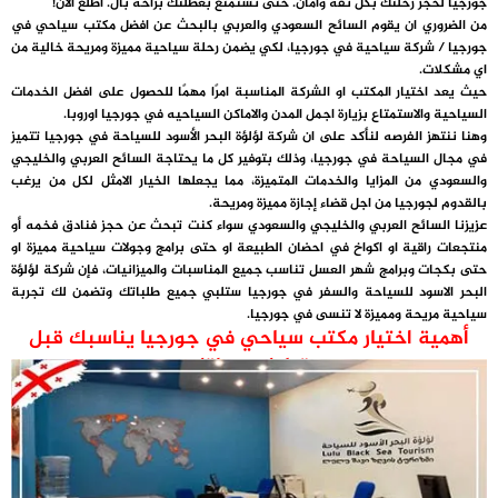
جورجيا لحجز رحلتك بكل ثقة وأمان. حتى تستمتع بعطلتك براحة بال. اطلع الآن!
من الضروري ان يقوم السائح السعودي والعربي بالبحث عن افضل مكتب سياحي في
جورجيا / شركة سياحية في جورجيا، لكي يضمن رحلة سياحية مميزة ومريحة خالية من
اي مشكلات.
حيث يعد اختيار المكتب او الشركة المناسبة امرًا مهمًا للحصول على افضل الخدمات
السياحية والاستمتاع بزيارة اجمل المدن والاماكن السياحيه في جورجيا اوروبا.
وهنا ننتهز الفرصه لنأكد على ان شركة لؤلؤة البحر الأسود للسياحة في جورجيا تتميز
في مجال السياحة في جورجيا، وذلك بتوفير كل ما يحتاجة السائح العربي والخليجي
والسعودي من المزايا والخدمات المتميزة، مما يجعلها الخيار الامثل لكل من يرغب
بالقدوم لجورجيا من اجل قضاء إجازة مميزة ومريحة.
عزيزنا السائح العربي والخليجي والسعودي سواء كنت تبحث عن حجز فنادق فخمه أو
منتجعات راقية او اكواخ في احضان الطبيعة او حتى برامج وجولات سياحية مميزة او
حتى بكجات وبرامج شهر العسل تناسب جميع المناسبات والميزانيات، فإن شركة لؤلؤة
البحر الاسود للسياحة والسفر في جورجيا ستلبي جميع طلباتك وتضمن لك تجربة
سياحية مريحة ومميزة لا تنسى في جورجيا.
أهمية اختيار مكتب سياحي في جورجيا يناسبك قبل
قيامك برحلتك