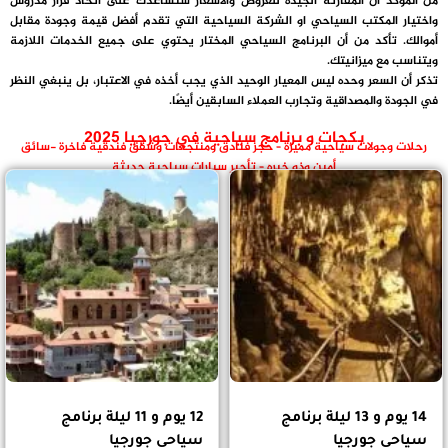
من المؤكد ان المقارنة الجيدة للعروض والأسعار ستساعدك على اتخاذ قرار مدروس
واختيار المكتب السياحي او الشركة السياحية التي تقدم أفضل قيمة وجودة مقابل
أموالك. تأكد من أن البرنامج السياحي المختار يحتوي على جميع الخدمات اللازمة
ويتناسب مع ميزانيتك.
تذكر أن السعر وحده ليس المعيار الوحيد الذي يجب أخذه في الاعتبار، بل ينبغي النظر
في الجودة والمصداقية وتجارب العملاء السابقين أيضًا.
بكجات و برنامج سياحية في جورجيا 2025
رحلات وجولات سياحية مميزة – حجز فنادق ومنتجعات وشقق فندقية فاخرة -سائق
أمين وذو خبره – تأجير سيارات سياحية حديثة
14 يوم و 13 ليلة برنامج
12 يوم و 11 ليلة برنامج
سياحي جورجيا
سياحي جورجيا