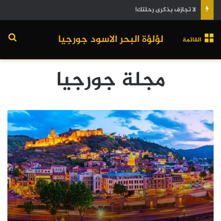
لا تجازف بذكرى رحلتك!
لؤلؤة البحر الاسود جورجيا
القائمة
مجلة جورجيا