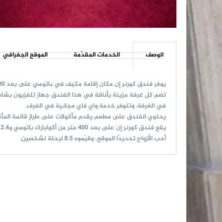
الوصف
الخدمات المقدّمة
الموقع الجغرافي
يوفر فندق كورنر إن مكان إقامة مكيف في باتومي على بعد 300 متر فقط من الواجهة البحرية. كما يحتوي الفندق على تراس مع إطلالات على البحر، ويمكن للضيوف الاستمتاع بتناول وجبة في المطعم.
تضم كل غرفة مزينة بأناقة في هذا الفندق جهاز تلفزيون بشا
في الغرفة. وتتوفر خدمة واي فاي مجانية في الغرف.
يحتوي الفندق على مطعم يقدم مأكولات على طراز قائمة المأكولات
يقع فندق كورنر إن على بعد 400 متر من أكوابارك باتومي و2.4 كم من دولفيناريوم. ويبعد مسافة 4 كم عن مطار باتومي الدولي الأقرب.
أحب الأزواج تحديدًا الموقع، وقيّموه 8.5 لرحلة لشخصين.