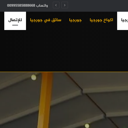
واتساب 00995585888668
جيا
اكواخ جورجيا
جورجيا
سائق في جورجيا
للإتصال