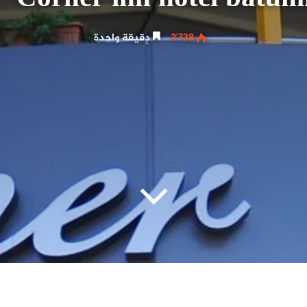
2٬738
دقيقة واحدة