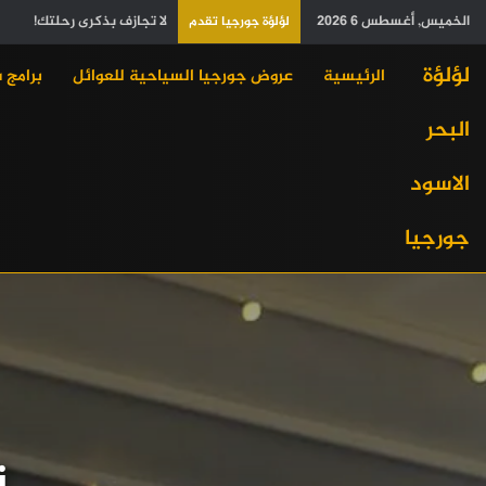
الخميس, أغسطس 6 2026
لا تجازف بذكرى رحلتك!
لؤلؤة جورجيا تقدم
لؤلؤة
الرئيسية
عروض جورجيا السياحية للعوائل
برامج 
البحر
الاسود
جورجيا
i