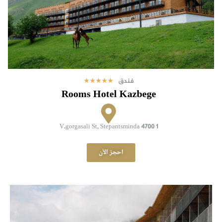
فندق
★
★
★
★
★
Rooms Hotel Kazbege
1 V.gorgasali St, Stepantsminda 4700
احجز الآن