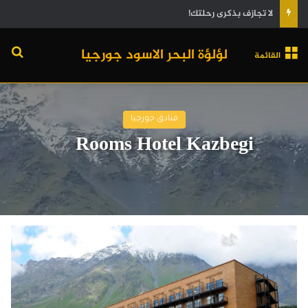
لا تجازف بذكرى رحلتك!
لؤلؤة البحر الاسود جورجيا
القائمة
فنادق جورجيا
Rooms Hotel Kazbegi