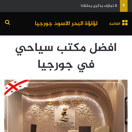
لا تجازف بذكرى رحلتك!
لؤلؤة البحر الاسود جورجيا
القائمة
افضل مكتب سياحي
في جورجيا