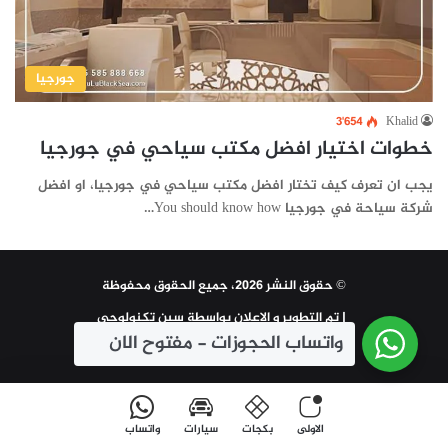
جورجيا
3٬654
Khalid
خطوات اختيار افضل مكتب سياحي في جورجيا
يجب ان تعرف كيف تختار افضل مكتب سياحي في جورجيا، او افضل
شركة سياحة في جورجيا You should know how…
© حقوق النشر 2026، جميع الحقوق محفوظة
| تم التطوير و الاعلان بواسطة
سين تكنولوجي
واتساب الحجوزات - مفتوح الان
واتساب 00995585888668
الاولى
بكجات
سيارات
واتساب