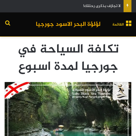
لا تجازف بذكرى رحلتك!
لؤلؤة البحر الاسود جورجيا
القائمة
تكلفة السياحة في
جورجيا لمدة اسبوع