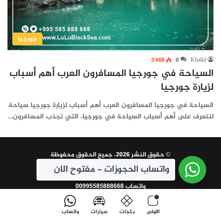
جورجيا
3٬468
0
Khalid
السياحة في جورجيا المسافرون العرب أهم أسباب
لزيارة جورجيا
السياحة في جورجيا المسافرون العرب أهم أسباب لزيارة جورجيا سياحة
لنتعرف على أهم أسباب السياحة في جورجيا، التي تجذب المسافرون…
© حقوق النشر 2026، جميع الحقوق محفوظة
واتساب الحجوزات - مفتوح الان
| تم التطوير و الاعلان بواسطة
سين تكنولوجي
واتساب 00995585888668
الاولى
بكجات
سيارات
واتساب