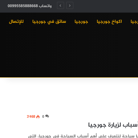
واتساب 00995585888668
جيا
اكواخ جورجيا
جورجيا
سائق في جورجيا
للإتصال
3٬468
0
باب لزيارة جورجيا
يا سياحة لنتعرف على أهم أسباب السياحة في جورجيا، التي