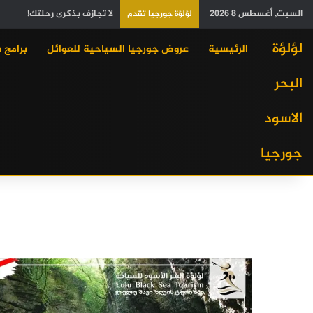
السبت, أغسطس 8 2026
لا تجازف بذكرى رحلتك!
لؤلؤة جورجيا تقدم
لؤلؤة
الرئيسية
عروض جورجيا السياحية للعوائل
برامج 
البحر
الاسود
جورجيا