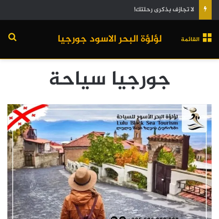
لا تجازف بذكرى رحلتك!
لؤلؤة البحر الاسود جورجيا
القائمة
جورجيا سياحة