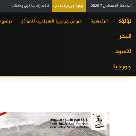
الجمعة, أغسطس 7 2026
لا تجازف بذكرى رحلتك!
لؤلؤة جورجيا تقدم
لؤلؤة
الرئيسية
عروض جورجيا السياحية للعوائل
برامج 
البحر
الاسود
جورجيا