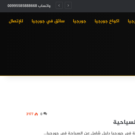
واتساب 00995585888668
جيا
اكواخ جورجيا
جورجيا
سائق في جورجيا
للإتصال
3٬177
0
لسياحية
حة في جورجيا دليل شامل عن السياحة في جورجيا…