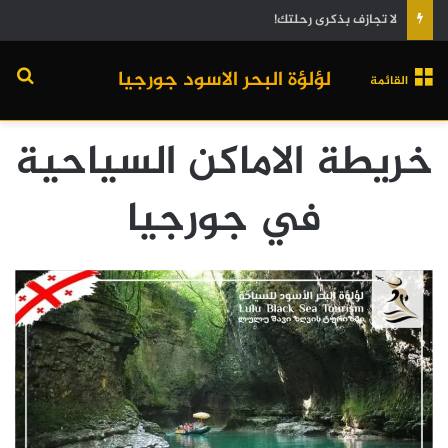
لا تجازف بذكرى رحلتك!
لؤلؤة البحر الاسود جورجيا
القائمة
خريطة الاماكن السياحية
في جورجيا