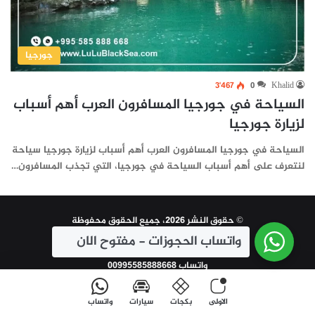
جورجيا
3٬467
0
Khalid
السياحة في جورجيا المسافرون العرب أهم أسباب
لزيارة جورجيا
السياحة في جورجيا المسافرون العرب أهم أسباب لزيارة جورجيا سياحة
لنتعرف على أهم أسباب السياحة في جورجيا، التي تجذب المسافرون…
© حقوق النشر 2026، جميع الحقوق محفوظة
واتساب الحجوزات - مفتوح الان
| تم التطوير و الاعلان بواسطة
سين تكنولوجي
واتساب 00995585888668
الاولى
بكجات
سيارات
واتساب