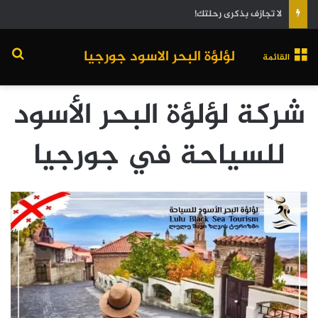
لا تجازف بذكرى رحلتك!
لؤلؤة البحر الاسود جورجيا
القائمة
شركة لؤلؤة البحر الأسود
للسياحة في جورجيا