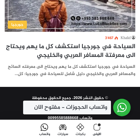
جورجيا
3٬467
Khalid
السياحة في جورجيا استكشف كل ما يهم ويحتاج
الى معرفتة المسافر العربي والخليجي
السياحة في جورجيا استكشف كل ما يهم ويحتاج الى معرفته السائح
والمسافر العربي والخليجي دليل شامل للسياحة في جورجيا: كل…
© حقوق النشر 2026، جميع الحقوق محفوظة
واتساب الحجوزات - مفتوح الان
| تم التطوير و الاعلان بواسطة
سين تكنولوجي
واتساب 00995585888668
الاولى
بكجات
سيارات
واتساب