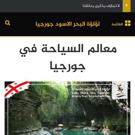
لا تجازف بذكرى رحلتك!
لؤلؤة البحر الاسود جورجيا
القائمة
معالم السياحة في
جورجيا