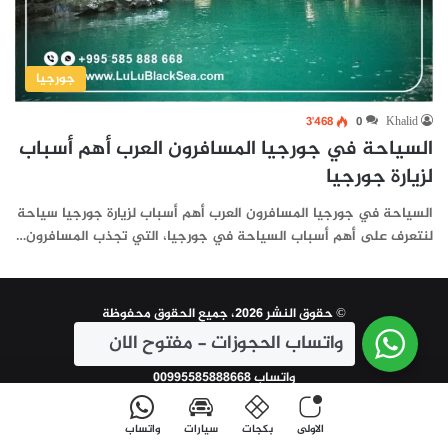
جورجيا
3٬468
0
Khalid
السياحة في جورجيا المسافرون العرب أهم أسباب
لزيارة جورجيا
السياحة في جورجيا المسافرون العرب أهم أسباب لزيارة جورجيا سياحة
لنتعرف على أهم أسباب السياحة في جورجيا، التي تجذب المسافرون…
© حقوق النشر 2026، جميع الحقوق محفوظة
واتساب الحجوزات - مفتوح الان
| تم التطوير و الاعلان بواسطة
سين تكنولوجي
واتساب 00995585888668
الاولى
بكجات
سيارات
واتساب