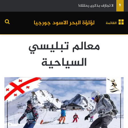
لا تجازف بذكرى رحلتك!
لؤلؤة البحر الاسود جورجيا
القائمة
معالم تبليسي
السياحية