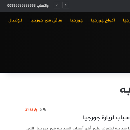
واتساب 00995585888668
جيا
اكواخ جورجيا
جورجيا
سائق في جورجيا
للإتصال
ه
3٬468
0
باب لزيارة جورجيا
يا سياحة لنتعرف على أهم أسباب السياحة في جورجيا، التي