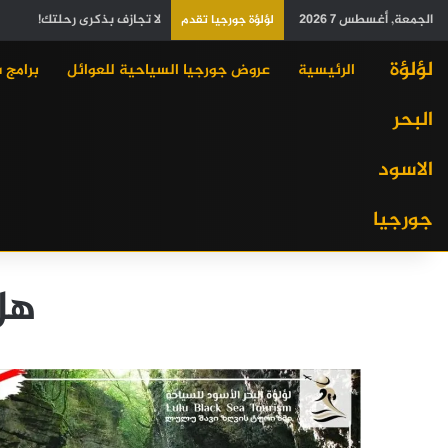
الجمعة, أغسطس 7 2026
لا تجازف بذكرى رحلتك!
لؤلؤة جورجيا تقدم
لؤلؤة
الرئيسية
عروض جورجيا السياحية للعوائل
برامج 
البحر
الاسود
جورجيا
هل