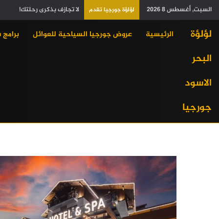
السبت, أغسطس 8 2026
لا تجازف بذكرى رحلتك!
لؤلؤة جورجيا تقدم
لؤلؤة
الرئيسية
عروض جورجيا السياحية للعوائل
برامج 
البحر
الاسود
جورجيا