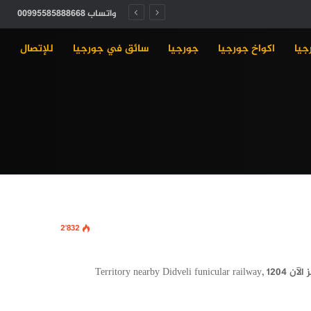
واتساب 00995585888668
جيا
اكواخ جورجيا
جورجيا
سائق في جورجيا
للإتصال
2٬832
فندق ☆☆☆☆☆ Rated 5 out of 5 Crystal Hotel Bakuriani احجز الآن Territory nearby Didveli funicular railway, 1204