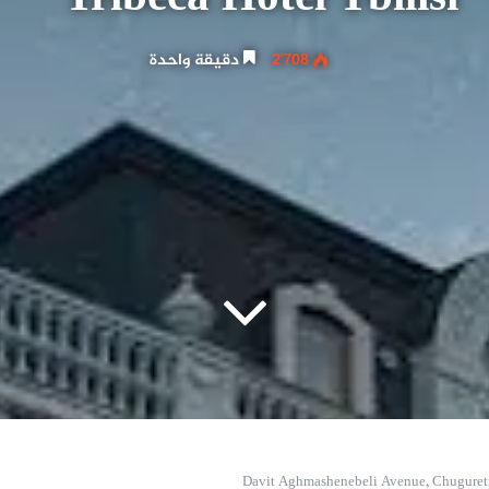
2٬708
دقيقة واحدة