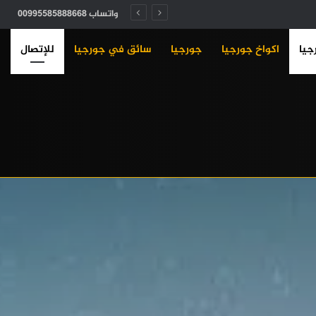
واتساب 00995585888668
جيا
اكواخ جورجيا
جورجيا
سائق في جورجيا
للإتصال