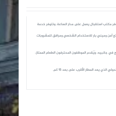
يكا ذو الـ 4 نجوم، المُسمى على اسم مثلث تريبيكا في مانهاتن، في تبليسي على بعد 350 مترًا من محطة مترو Marjanishvili. ويوفر مكتب استقبال يعمل على مدار الساعة. وتتوفر خدمة
ع آمن وميني بار للاستخدام الشخصي ومرافق للمشروبات
ُقدم المأكولات الجورجية التقليدية الغنية بالنكهات، ويشتمل الطابق الرابع على نادي Saperavi مع تراس مريح في جانبيه، وُيُقدم الموظفون المحترفون الطعام الممتاز،
ذي يعد المطار الأقرب على بعد 15 كم.