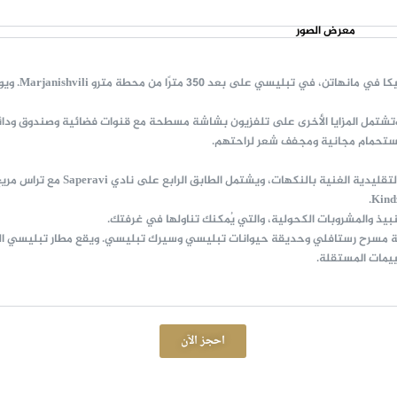
معرض الصور
يقع فندق تريب
شتمل المزايا الأخرى على تلفزيون بشاشة مسطحة مع قنوات فضائية وصندوق ودائ
 استحمام مجانية ومجفف شعر لراحتهم.
يضم الفندق مطعمًا جورجيًا تقليديًا ي
بيذ والمشروبات الكحولية، والتي يُمكنك تناولها في غرفتك.
مسرح رستافلي وحديقة حيوانات تبليسي وسيرك تبليسي. ويقع مطار تبليسي الدولي ال
يمات المستقلة.
احجز الآن