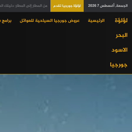
الجمعة, أغسطس 7 2026
دليلك الشامل في جورجيا
لؤلؤة جورجيا تقدم
لؤلؤة
الرئيسية
عروض جورجيا السياحية للعوائل
برامج 
البحر
الاسود
جورجيا