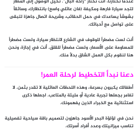
عندما تختارنا، أنت تختار “راحة البال”. تخيل الوصول إلى المطار
لتجد سيارة فارهة ومكيفة (فان عائلي واسع) بانتظارك، وسائقاً
بشوشاً يساعدك في حمل الحقائب، وشريحة اتصال جاهزة لتبقى
على تواصل مع أحبائك.
أنت لست مضطراً للوقوف في الشارع لانتظار سيارة، ولست مضطراً
للمساومة على الأسعار، ولست مضطراً للقلق.
أنت في إجازة، ونحن
هنا لنقوم بكل العمل الشاق بدلاً منك.
دعنا نبدأ التخطيط لرحلة العمر!
أطفالك يكبرون بسرعة، وهذه اللحظات العائلية لا تقدر بثمن. لا
تغامر بجعلها تجربة عادية أو مليئة بالمتاعب. اجعلها ذكرى
استثنائية مع الخبراء الذين يفهمونك.
نحن في
لؤلؤة البحر الأسود
جاهزون لتصميم باقة سياحية تفصيلية
تناسب ميزانيتك وعدد أفراد أسرتك.