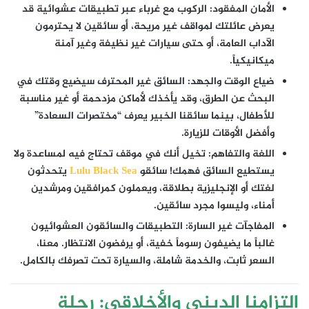
الأمان المفقود:
الركوب مع غرباء عبر تطبيقات عشوائية قد
يعرض عائلتك لمواقف غير مريحة، أو سائقين لا يحترمون
الآداب العامة، أو حتى سيارات غير نظيفة وغير آمنة
ميكانيكياً.
ضياع الوقت والجهد:
السائق غير المحترف سيضيع وقتك في
البحث عن الطرق، وقد يأخذك لأماكن مزدحمة أو غير مناسبة
للأطفال، بينما سائقنا الخبير يعرف “مختصرات السعادة”
وأفضل الأوقات للزيارة.
اللغة والتفاهم:
تخيل أنك في موقف تحتاج فيه لمساعدة ولا
يستطيع السائق فهمك! سائقو
Lulu Black Sea
يتحدثون
لغتك أو الإنجليزية بطلاقة، ويعملون كمرافقين ومرشدين
أمناء، وليسوا مجرد سائقين.
المفاجآت غير السارة:
التطبيقات والسائقون العشوائيون
غالباً ما يضيفون رسوماً خفية، أو يرفضون الانتظار. معنا،
السعر ثابت، والخدمة شاملة، والسيارة تحت تصرفك بالكامل.
التزامنا الديني والأخلاقي: رحلة