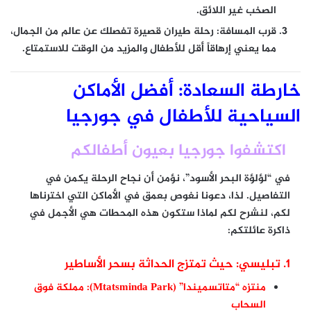
الصخب غير اللائق.
قرب المسافة:
رحلة طيران قصيرة تفصلك عن عالم من الجمال،
مما يعني إرهاقاً أقل للأطفال والمزيد من الوقت للاستمتاع.
خارطة السعادة: أفضل الأماكن
السياحية للأطفال في جورجيا
اكتشفوا جورجيا بعيون أطفالكم
في “لؤلؤة البحر الأسود”، نؤمن أن نجاح الرحلة يكمن في
التفاصيل. لذا، دعونا نغوص بعمق في الأماكن التي اخترناها
لكم، لنشرح لكم لماذا ستكون هذه المحطات هي الأجمل في
ذاكرة عائلتكم:
1. تبليسي: حيث تمتزج الحداثة بسحر الأساطير
منتزه “متاتسميندا” (Mtatsminda Park): مملكة فوق
السحاب