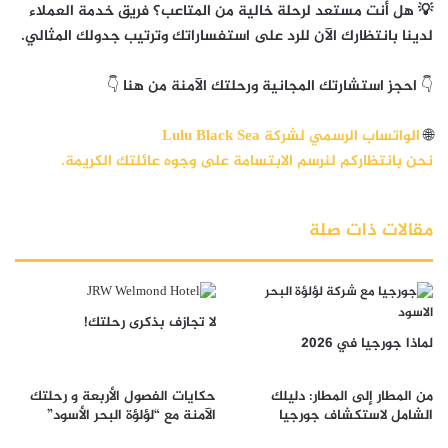
💡 هل أنت مستعد لرحلة خالية من المتاعب؟
فريق خدمة العملاء
لدينا بانتظارك الآن للرد على استفساراتك وترتيب جدولك المثالي.
👇
احجز استشارتك المجانية ورحلتك الآمنة من هنا
👇
🌐
الواتساب الرسمي لشركة Lulu Black Sea
نحن بانتظاركم لنرسم الابتسامة على وجوه عائلتك الكريمة.
مقالات ذات صلة
لا تجازف بذكرى رحلتك!
لماذا جورجيا في 2026
من المطار إلى المطار: دليلك
حكايات الفصول الأربعة و رحلتك
الشامل لاستكشاف جورجيا
الآمنة مع “لؤلؤة البحر الأسود”