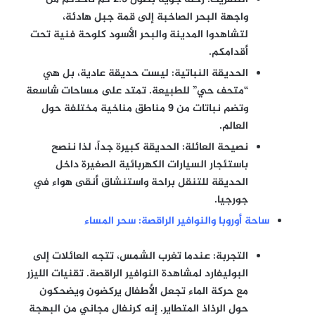
واجهة البحر الصاخبة إلى قمة جبل هادئة،
لتشاهدوا المدينة والبحر الأسود كلوحة فنية تحت
أقدامكم.
الحديقة النباتية:
ليست حديقة عادية، بل هي
“متحف حي” للطبيعة. تمتد على مساحات شاسعة
وتضم نباتات من 9 مناطق مناخية مختلفة حول
العالم.
نصيحة العائلة:
الحديقة كبيرة جداً، لذا ننصح
باستئجار السيارات الكهربائية الصغيرة داخل
الحديقة للتنقل براحة واستنشاق أنقى هواء في
جورجيا.
ساحة أوروبا والنوافير الراقصة: سحر المساء
التجربة:
عندما تغرب الشمس، تتجه العائلات إلى
البوليفارد لمشاهدة النوافير الراقصة. تقنيات الليزر
مع حركة الماء تجعل الأطفال يركضون ويضحكون
حول الرذاذ المتطاير. إنه كرنفال مجاني من البهجة