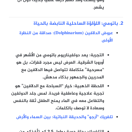
وهو يضحك وقد تعلم درساً علمياً جديداً دون أن
يشعر.
2. باتومي: اللؤلؤة الساحلية النابضة بالحياة
عروض الدلافين (Dolphinarium): صداقة من النظرة
الأولى
التجربة:
يعد دولفيناريوم باتومي من الأشهر في
أوروبا الشرقية. العرض ليس مجرد قفزات، بل هو
“مسرحية” متكاملة تتواصل فيها الدلافين مع
المدربين والجمهور بذكاء مدهش.
اللحظة الذهبية:
خيار “السباحة مع الدلافين” هو
تجربة علاجية وعاطفية فريدة. لمس جلد الدولفين
والتفاعل معه في الماء يمنح الطفل ثقة بالنفس
وسعادة لا توصف بالكلمات.
تلفريك “آرجو” والحديقة النباتية: بين السماء والأرض
التلفريك:
رحلة جوية بطول 2.5 كم تأخذكم من