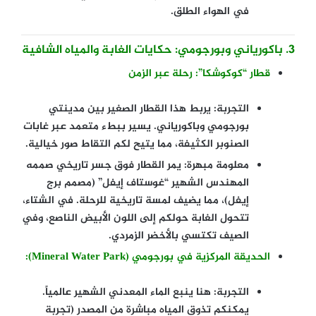
في الهواء الطلق.
3. باكورياني وبورجومي: حكايات الغابة والمياه الشافية
قطار “كوكوشكا”: رحلة عبر الزمن
التجربة:
يربط هذا القطار الصغير بين مدينتي
بورجومي وباكورياني. يسير ببطء متعمد عبر غابات
الصنوبر الكثيفة، مما يتيح لكم التقاط صور خيالية.
معلومة مبهرة:
يمر القطار فوق جسر تاريخي صممه
المهندس الشهير “غوستاف إيفل” (مصمم برج
إيفل)، مما يضيف لمسة تاريخية للرحلة. في الشتاء،
تتحول الغابة حولكم إلى اللون الأبيض الناصع، وفي
الصيف تكتسي بالأخضر الزمردي.
الحديقة المركزية في بورجومي (Mineral Water Park):
التجربة:
هنا ينبع الماء المعدني الشهير عالمياً.
يمكنكم تذوق المياه مباشرة من المصدر (تجربة