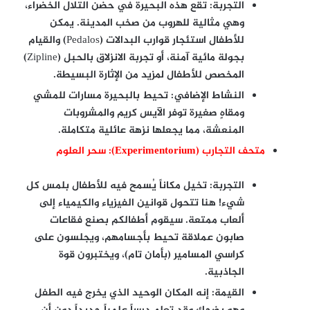
التجربة:
تقع هذه البحيرة في حضن التلال الخضراء،
وهي مثالية للهروب من صخب المدينة. يمكن
للأطفال استئجار قوارب البدالات (Pedalos) والقيام
بجولة مائية آمنة، أو تجربة الانزلاق بالحبل (Zipline)
المخصص للأطفال لمزيد من الإثارة البسيطة.
النشاط الإضافي:
تحيط بالبحيرة مسارات للمشي
ومقاهٍ صغيرة توفر الآيس كريم والمشروبات
المنعشة، مما يجعلها نزهة عائلية متكاملة.
متحف التجارب (Experimentorium): سحر العلوم
التجربة:
تخيل مكاناً يُسمح فيه للأطفال بلمس كل
شيء! هنا تتحول قوانين الفيزياء والكيمياء إلى
ألعاب ممتعة. سيقوم أطفالكم بصنع فقاعات
صابون عملاقة تحيط بأجسامهم، ويجلسون على
كراسي المسامير (بأمان تام)، ويختبرون قوة
الجاذبية.
القيمة:
إنه المكان الوحيد الذي يخرج فيه الطفل