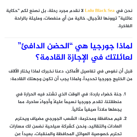
نحن في
Lulu Black Sea
لا نقدم مجرد رحلة، بل نصنع لكم “حكاية
عائلية” تروونها للأجيال، خالية من أي منغصات، ومليئة بالراحة
الفاخرة.
لماذا جورجيا هي “الحضن الدافئ”
لعائلتك في الإجازة القادمة؟
قبل أن نغوص في تفاصيل الأماكن، دعنا نخبرك لماذا يختار الآلاف
من الخليج جورجيا تحديداً، ولماذا يجب أن تكون وجهتك القادمة:
جنة خضراء باردة:
في الوقت الذي تشتد فيه الحرارة في
منطقتنا، تقدم جورجيا نسيماً عليلاً وأجواءً ساحرة، مما
يجعلها ملاذاً صيفياً مثالياً.
قيم محافظة ومحترمة:
الشعب الجورجي مضياف ويحترم
العادات والتقاليد، ونحن كشركة سياحية نضمن لك مسارات
تحترم خصوصية العوائل المحافظة والمنقبات، بعيداً عن