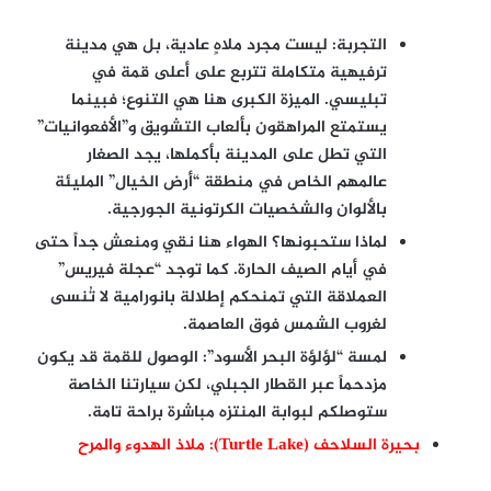
التجربة:
ليست مجرد ملاهٍ عادية، بل هي مدينة
ترفيهية متكاملة تتربع على أعلى قمة في
تبليسي. الميزة الكبرى هنا هي
التنوع
؛ فبينما
يستمتع المراهقون بألعاب التشويق و”الأفعوانيات”
التي تطل على المدينة بأكملها، يجد الصغار
عالمهم الخاص في منطقة “أرض الخيال” المليئة
بالألوان والشخصيات الكرتونية الجورجية.
لماذا ستحبونها؟
الهواء هنا نقي ومنعش جداً حتى
في أيام الصيف الحارة. كما توجد “عجلة فيريس”
العملاقة التي تمنحكم إطلالة بانورامية لا تُنسى
لغروب الشمس فوق العاصمة.
لمسة “لؤلؤة البحر الأسود”:
الوصول للقمة قد يكون
مزدحماً عبر القطار الجبلي، لكن سيارتنا الخاصة
ستوصلكم لبوابة المنتزه مباشرة براحة تامة.
بحيرة السلاحف (Turtle Lake): ملاذ الهدوء والمرح