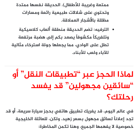
ممتعة وغريبة للأطفال). الحديقة نفسها ممتدة
وتحتوي على شلالات طبيعية رائعة ومسارات
مظللة بالأشجار العملاقة.
الترفيه:
تضم الحديقة منطقة ألعاب كلاسيكية
وتلفريكاً مكشوفاً يصعد بكم إلى هضبة مرتفعة
تطل على الوادي، مما يجعلها جولة استرخاء مثالية
للآباء ولعب للأبناء.
لماذا الحجز عبر “تطبيقات النقل” أو
“سائقين مجهولين” قد يفسد
رحلتك؟
في عالم اليوم، قد يغريك تطبيق هاتفي بحجز سيارة سريعة، أو قد
تجد إعلاناً لسائق مجهول بسعر زهيد. ولكن،
للعائلة الخليجية
خصوصية لا يفهمها الجميع
، وهنا تكمن المخاطرة: