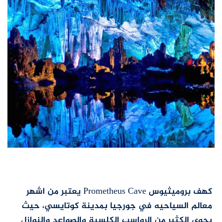
كهف بروميثيوس Prometheus Cave يعتبر من اشهر
معالم السياحيه في جورجيا
بمدينة كوتايسي، حيث
يحوي الكثير من الرواسب الكلسية والصواعد والنوازل