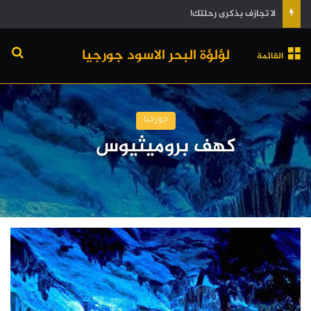
لا تجازف بذكرى رحلتك!
لؤلؤة البحر الاسود جورجيا
القائمة
جورجيا
كهف بروميثيوس