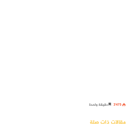
3٬475
دقيقة واحدة
مقالات ذات صلة