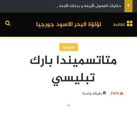
حكايات الفصول الأربعة و رحلتك الآمنة مع “لؤلؤة البحر الأسود”
لؤلؤة البحر الاسود جورجيا
القائمة
جورجيا
متاتسميندا بارك
تبليسي
3٬475
دقيقة واحدة